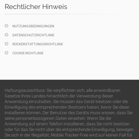
Rechtlicher Hinweis
NUTZUNGSBEDINGUNGEN
DATENSCHUTZRICHTLINIE
RÜCKERSTATTUNGSRICHTLINIE
COOKIE-RICHTLINIE
Haftungsausschluss: Sie verpflichten sich, alle anwendbaren
Gesetze Ihres Landes hinsichtlich der Verwendung dieser
Anwendung einzuhalten. Sie müssen das Gerät besitzen oder die
Einwilligung des entsprechenden Besitzers haben, bevor Sie diese
installieren können. Der Benutzer des Geräts muss wissen, dass Sie
seine personenbezogenen Daten einsehen. Wenn Sie die
Anwendung auf einem Telefon installieren, dass Sie nicht besitzen
oder für das Sie nicht über die entsprechende Einwilligung, bewegen
Sie sich in der Illegalität, Mobile Tracker Free wird auf keinen Fall für