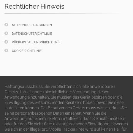
Rechtlicher Hinweis
NUTZUNGSBEDINGUNGEN
DATENSCHUTZRICHTLINIE
RÜCKERSTATTUNGSRICHTLINIE
COOKIE-RICHTLINIE
Haftungsausschluss: Sie verpflichten sich, alle anwendbaren
Gesetze Ihres Landes hinsichtlich der Verwendung dieser
Anwendung einzuhalten. Sie müssen das Gerät besitzen oder die
Einwilligung des entsprechenden Besitzers haben, bevor Sie diese
installieren können. Der Benutzer des Geräts muss wissen, dass Sie
seine personenbezogenen Daten einsehen. Wenn Sie die
Anwendung auf einem Telefon installieren, dass Sie nicht besitzen
oder für das Sie nicht über die entsprechende Einwilligung, bewegen
Sie sich in der Illegalität, Mobile Tracker Free wird auf keinen Fall für