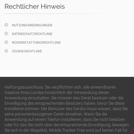
Rechtlicher Hinweis
NUTZUNGSBEDINGUNGEN
DATENSCHUTZRICHTLINIE
RÜCKERSTATTUNGSRICHTLINIE
COOKIE-RICHTLINIE
Haftungsausschluss: Sie verpflichten sich, alle anwendbaren
Gesetze Ihres Landes hinsichtlich der Verwendung dieser
Anwendung einzuhalten. Sie müssen das Gerät besitzen oder die
Einwilligung des entsprechenden Besitzers haben, bevor Sie diese
installieren können. Der Benutzer des Geräts muss wissen, dass Sie
seine personenbezogenen Daten einsehen. Wenn Sie die
Anwendung auf einem Telefon installieren, dass Sie nicht besitzen
oder für das Sie nicht über die entsprechende Einwilligung, bewegen
Sie sich in der Illegalität, Mobile Tracker Free wird auf keinen Fall für