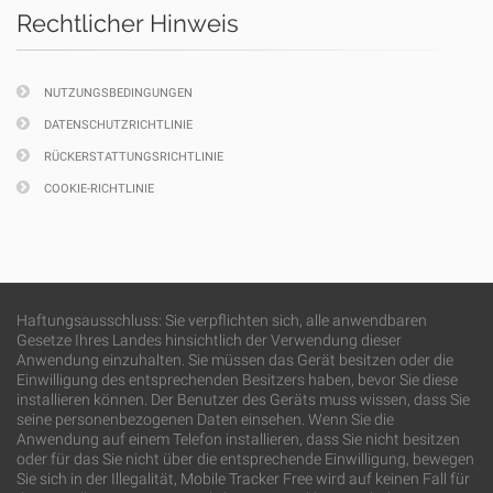
Rechtlicher Hinweis
NUTZUNGSBEDINGUNGEN
DATENSCHUTZRICHTLINIE
RÜCKERSTATTUNGSRICHTLINIE
COOKIE-RICHTLINIE
Haftungsausschluss: Sie verpflichten sich, alle anwendbaren
Gesetze Ihres Landes hinsichtlich der Verwendung dieser
Anwendung einzuhalten. Sie müssen das Gerät besitzen oder die
Einwilligung des entsprechenden Besitzers haben, bevor Sie diese
installieren können. Der Benutzer des Geräts muss wissen, dass Sie
seine personenbezogenen Daten einsehen. Wenn Sie die
Anwendung auf einem Telefon installieren, dass Sie nicht besitzen
oder für das Sie nicht über die entsprechende Einwilligung, bewegen
Sie sich in der Illegalität, Mobile Tracker Free wird auf keinen Fall für