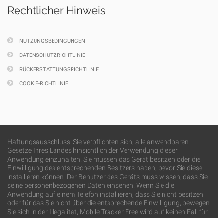
Rechtlicher Hinweis
NUTZUNGSBEDINGUNGEN
DATENSCHUTZRICHTLINIE
RÜCKERSTATTUNGSRICHTLINIE
COOKIE-RICHTLINIE
Haftungsausschluss: Sie verpflichten sich, alle anwendbaren
Gesetze Ihres Landes hinsichtlich der Verwendung dieser
Anwendung einzuhalten. Sie müssen das Gerät besitzen oder die
Einwilligung des entsprechenden Besitzers haben, bevor Sie diese
installieren können. Der Benutzer des Geräts muss wissen, dass Sie
seine personenbezogenen Daten einsehen. Wenn Sie die
Anwendung auf einem Telefon installieren, dass Sie nicht besitzen
oder für das Sie nicht über die entsprechende Einwilligung, bewegen
Sie sich in der Illegalität, Mobile Tracker Free wird auf keinen Fall für