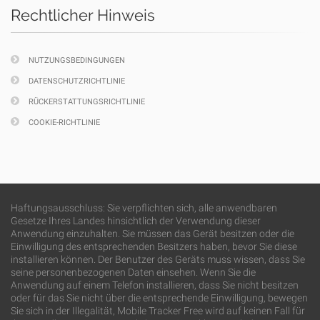
Rechtlicher Hinweis
NUTZUNGSBEDINGUNGEN
DATENSCHUTZRICHTLINIE
RÜCKERSTATTUNGSRICHTLINIE
COOKIE-RICHTLINIE
Haftungsausschluss: Sie verpflichten sich, alle anwendbaren
Gesetze Ihres Landes hinsichtlich der Verwendung dieser
Anwendung einzuhalten. Sie müssen das Gerät besitzen oder die
Einwilligung des entsprechenden Besitzers haben, bevor Sie diese
installieren können. Der Benutzer des Geräts muss wissen, dass Sie
seine personenbezogenen Daten einsehen. Wenn Sie die
Anwendung auf einem Telefon installieren, dass Sie nicht besitzen
oder für das Sie nicht über die entsprechende Einwilligung, bewegen
Sie sich in der Illegalität, Mobile Tracker Free wird auf keinen Fall für