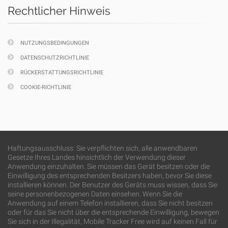
Rechtlicher Hinweis
NUTZUNGSBEDINGUNGEN
DATENSCHUTZRICHTLINIE
RÜCKERSTATTUNGSRICHTLINIE
COOKIE-RICHTLINIE
Haftungsausschluss: Sie verpflichten sich, alle anwendbaren
Gesetze Ihres Landes hinsichtlich der Verwendung dieser
Anwendung einzuhalten. Sie müssen das Gerät besitzen oder die
Einwilligung des entsprechenden Besitzers haben, bevor Sie diese
installieren können. Der Benutzer des Geräts muss wissen, dass Sie
seine personenbezogenen Daten einsehen. Wenn Sie die
Anwendung auf einem Telefon installieren, dass Sie nicht besitzen
oder für das Sie nicht über die entsprechende Einwilligung, bewegen
Sie sich in der Illegalität, Mobile Tracker Free wird auf keinen Fall für