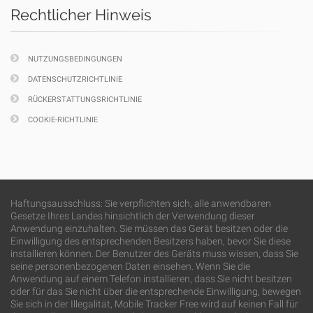
Rechtlicher Hinweis
NUTZUNGSBEDINGUNGEN
DATENSCHUTZRICHTLINIE
RÜCKERSTATTUNGSRICHTLINIE
COOKIE-RICHTLINIE
Haftungsausschluss: Sie verpflichten sich, alle anwendbaren
Gesetze Ihres Landes hinsichtlich der Verwendung dieser
Anwendung einzuhalten. Sie müssen das Gerät besitzen oder die
Einwilligung des entsprechenden Besitzers haben, bevor Sie diese
installieren können. Der Benutzer des Geräts muss wissen, dass Sie
seine personenbezogenen Daten einsehen. Wenn Sie die
Anwendung auf einem Telefon installieren, dass Sie nicht besitzen
oder für das Sie nicht über die entsprechende Einwilligung, bewegen
Sie sich in der Illegalität, Mobile Tracker Free wird auf keinen Fall für