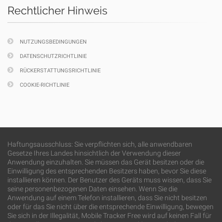
Rechtlicher Hinweis
NUTZUNGSBEDINGUNGEN
DATENSCHUTZRICHTLINIE
RÜCKERSTATTUNGSRICHTLINIE
COOKIE-RICHTLINIE
Haftungsausschluss: Sie verpflichten sich, alle anwendbaren
Gesetze Ihres Landes hinsichtlich der Verwendung dieser
Anwendung einzuhalten. Sie müssen das Gerät besitzen oder die
Einwilligung des entsprechenden Besitzers haben, bevor Sie diese
installieren können. Der Benutzer des Geräts muss wissen, dass Sie
seine personenbezogenen Daten einsehen. Wenn Sie die
Anwendung auf einem Telefon installieren, dass Sie nicht besitzen
oder für das Sie nicht über die entsprechende Einwilligung, bewegen
Sie sich in der Illegalität, Mobile Tracker Free wird auf keinen Fall für