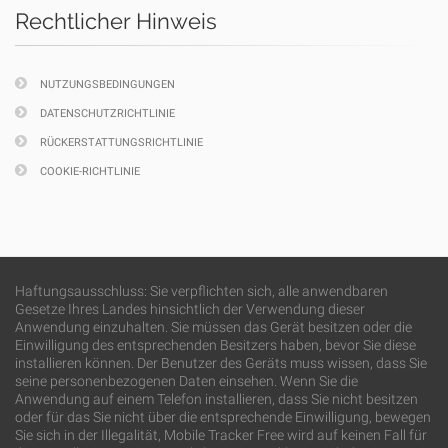
Rechtlicher Hinweis
NUTZUNGSBEDINGUNGEN
DATENSCHUTZRICHTLINIE
RÜCKERSTATTUNGSRICHTLINIE
COOKIE-RICHTLINIE
Haftungsausschluss: Sie verpflichten sich, alle anwendbaren
Gesetze Ihres Landes hinsichtlich der Verwendung dieser
Anwendung einzuhalten. Sie müssen das Gerät besitzen oder die
Einwilligung des entsprechenden Besitzers haben, bevor Sie diese
installieren können. Der Benutzer des Geräts muss wissen, dass Sie
seine personenbezogenen Daten einsehen. Wenn Sie die
Anwendung auf einem Telefon installieren, dass Sie nicht besitzen
oder für das Sie nicht über die entsprechende Einwilligung, bewegen
Sie sich in der Illegalität, Mobile Tracker Free wird auf keinen Fall für