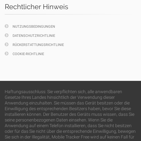
Rechtlicher Hinweis
NUTZUNGSBEDINGUNGEN
DATENSCHUTZRICHTLINIE
RÜCKERSTATTUNGSRICHTLINIE
COOKIE-RICHTLINIE
Haftungsausschluss: Sie verpflichten sich, alle anwendbaren
Gesetze Ihres Landes hinsichtlich der Verwendung dieser
Anwendung einzuhalten. Sie müssen das Gerät besitzen oder die
Einwilligung des entsprechenden Besitzers haben, bevor Sie diese
installieren können. Der Benutzer des Geräts muss wissen, dass Sie
seine personenbezogenen Daten einsehen. Wenn Sie die
Anwendung auf einem Telefon installieren, dass Sie nicht besitzen
oder für das Sie nicht über die entsprechende Einwilligung, bewegen
Sie sich in der Illegalität, Mobile Tracker Free wird auf keinen Fall für